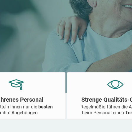
ahrenes Personal
Strenge Qualitäts
tteln Ihnen nur die
besten
Regelmäßig führen die 
r ihre Angehörigen
beim Personal einen
Te