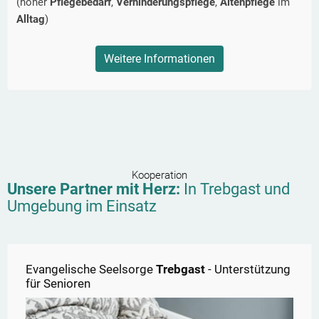
(hoher
Pflegebedarf
,
Verhinderungspflege
,
Altenpflege
im
Alltag
)
Weitere Informationen
Kooperation
Unsere Partner mit Herz:
In
Trebgast
und
Umgebung im Einsatz
Evangelische Seelsorge
Trebgast
- Unterstützung
für Senioren