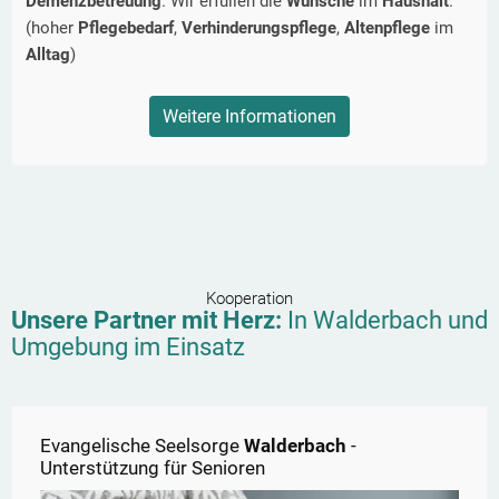
Demenzbetreuung
. Wir erfüllen die
Wünsche
im
Haushalt
.
(hoher
Pflegebedarf
,
Verhinderungspflege
,
Altenpflege
im
Alltag
)
Weitere Informationen
Kooperation
Unsere Partner mit Herz:
In
Walderbach
und
Umgebung im Einsatz
Evangelische Seelsorge
Walderbach
-
Unterstützung für Senioren