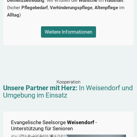
Demenzbetreuung
. Wir erfüllen die
Wünsche
im
Haushalt
.
(hoher
Pflegebedarf
,
Verhinderungspflege
,
Altenpflege
im
Alltag
)
Weitere Informationen
Kooperation
Unsere Partner mit Herz:
In
Weisendorf
und
Umgebung im Einsatz
Evangelische Seelsorge
Weisendorf
-
Unterstützung für Senioren