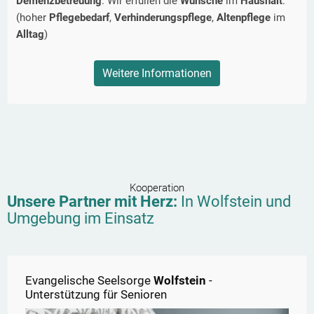
Demenzbetreuung
. Wir erfüllen die
Wünsche
im
Haushalt
.
(hoher
Pflegebedarf
,
Verhinderungspflege
,
Altenpflege
im
Alltag
)
Weitere Informationen
Kooperation
Unsere Partner mit Herz:
In
Wolfstein
und
Umgebung im Einsatz
Evangelische Seelsorge
Wolfstein
-
Unterstützung für Senioren