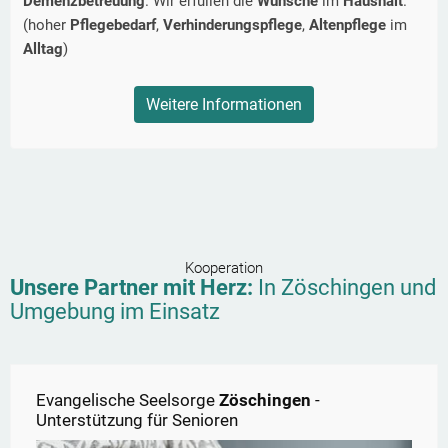
Demenzbetreuung
. Wir erfüllen die
Wünsche
im
Haushalt
.
(hoher
Pflegebedarf
,
Verhinderungspflege
,
Altenpflege
im
Alltag
)
Weitere Informationen
Kooperation
Unsere Partner mit Herz:
In
Zöschingen
und
Umgebung im Einsatz
Evangelische Seelsorge
Zöschingen
-
Unterstützung für Senioren