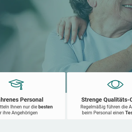
ahrenes Personal
Strenge Qualitäts
tteln Ihnen nur die
besten
Regelmäßig führen die 
r ihre Angehörigen
beim Personal einen
Te