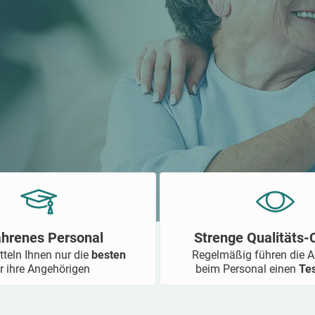
ahrenes Personal
Strenge Qualitäts
tteln Ihnen nur die
besten
Regelmäßig führen die 
r ihre Angehörigen
beim Personal einen
Te