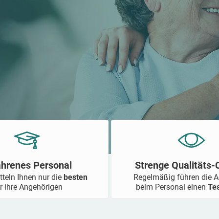
ahrenes Personal
Strenge Qualitäts
tteln Ihnen nur die
besten
Regelmäßig führen die 
r ihre Angehörigen
beim Personal einen
Te