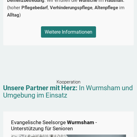
Demenzbetreuung
. Wir erfüllen die
Wünsche
im
Haushalt
.
(hoher
Pflegebedarf
,
Verhinderungspflege
,
Altenpflege
im
Alltag
)
Weitere Informationen
Kooperation
Unsere Partner mit Herz:
In
Wurmsham
und
Umgebung im Einsatz
Evangelische Seelsorge
Wurmsham
-
Unterstützung für Senioren